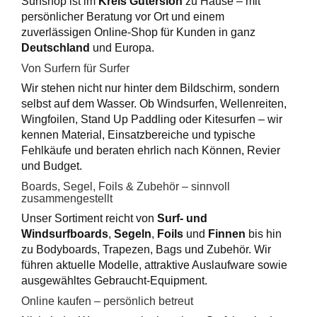
Surfshop ist im
Kreis Gütersloh
zu Hause – mit
persönlicher Beratung vor Ort und einem
zuverlässigen Online-Shop für Kunden in ganz
Deutschland
und Europa.
Von Surfern für Surfer
Wir stehen nicht nur hinter dem Bildschirm, sondern
selbst auf dem Wasser. Ob
Windsurfen
, Wellenreiten,
Wingfoilen, Stand Up Paddling oder Kitesurfen – wir
kennen Material, Einsatzbereiche und typische
Fehlkäufe und beraten ehrlich nach Können, Revier
und Budget.
Boards, Segel, Foils & Zubehör – sinnvoll
zusammengestellt
Unser Sortiment reicht von
Surf- und
Windsurfboards
,
Segeln
,
Foils
und
Finnen
bis hin
zu Bodyboards, Trapezen, Bags und Zubehör. Wir
führen aktuelle Modelle, attraktive Auslaufware sowie
ausgewähltes Gebraucht-Equipment.
Online kaufen – persönlich betreut