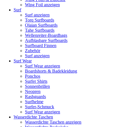
Wing Foil anzeigen
Surf
Surf anzeigen
Torq Surfboards
Olaian Surfboards
Tahe Surfboards
Wellenreiter-Boardbags
Aufblasbare Surfboards
Surfboard Finnen
Zubehör
Surf anzeigen
Surf Wear
Surf Wear anzeigen
Boardshorts & Badekleidung
Ponchos
Surfer Shirts
Sonnenbrillen
Neopren
Rashguards
Surfhelme
Surfer-Schmuck
Surf Wear anzeigen
Wasserdichte Taschen
Wasserdichte Taschen anzeigen