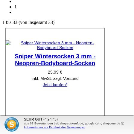
1
1
bis
33
(von insgesamt
33
)
Sniper Wintersocken 3 mm -
Neopren-Bodyboard-Socken
25,99 €
inkl. MwSt. zzgl. Versand
Jetzt kaufen*
SEHR GUT
(4.94 / 5)
aus
68
Bewertungen bei: shopauskunft.de, google.com, shopvote.de ⓘ
Informationen zur Echtheit der Bewertungen