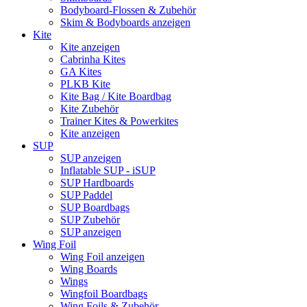
Bodyboard-Flossen & Zubehör
Skim & Bodyboards anzeigen
Kite
Kite anzeigen
Cabrinha Kites
GA Kites
PLKB Kite
Kite Bag / Kite Boardbag
Kite Zubehör
Trainer Kites & Powerkites
Kite anzeigen
SUP
SUP anzeigen
Inflatable SUP - iSUP
SUP Hardboards
SUP Paddel
SUP Boardbags
SUP Zubehör
SUP anzeigen
Wing Foil
Wing Foil anzeigen
Wing Boards
Wings
Wingfoil Boardbags
Wing Foils & Zubehör