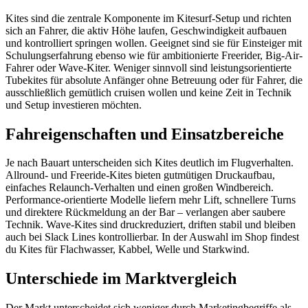
Kites sind die zentrale Komponente im Kitesurf-Setup und richten
sich an Fahrer, die aktiv Höhe laufen, Geschwindigkeit aufbauen
und kontrolliert springen wollen. Geeignet sind sie für Einsteiger mit
Schulungserfahrung ebenso wie für ambitionierte Freerider, Big-Air-
Fahrer oder Wave-Kiter. Weniger sinnvoll sind leistungsorientierte
Tubekites für absolute Anfänger ohne Betreuung oder für Fahrer, die
ausschließlich gemütlich cruisen wollen und keine Zeit in Technik
und Setup investieren möchten.
Fahreigenschaften und Einsatzbereiche
Je nach Bauart unterscheiden sich Kites deutlich im Flugverhalten.
Allround- und Freeride-Kites bieten gutmütigen Druckaufbau,
einfaches Relaunch-Verhalten und einen großen Windbereich.
Performance-orientierte Modelle liefern mehr Lift, schnellere Turns
und direktere Rückmeldung an der Bar – verlangen aber saubere
Technik. Wave-Kites sind druckreduziert, driften stabil und bleiben
auch bei Slack Lines kontrollierbar. In der Auswahl im Shop findest
du Kites für Flachwasser, Kabbel, Welle und Starkwind.
Unterschiede im Marktvergleich
Der Markt unterscheidet sich weniger durch Marketingbegriffe als