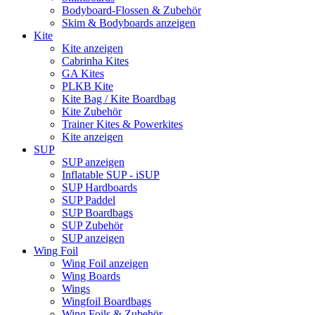
Bodyboard-Flossen & Zubehör
Skim & Bodyboards anzeigen
Kite
Kite anzeigen
Cabrinha Kites
GA Kites
PLKB Kite
Kite Bag / Kite Boardbag
Kite Zubehör
Trainer Kites & Powerkites
Kite anzeigen
SUP
SUP anzeigen
Inflatable SUP - iSUP
SUP Hardboards
SUP Paddel
SUP Boardbags
SUP Zubehör
SUP anzeigen
Wing Foil
Wing Foil anzeigen
Wing Boards
Wings
Wingfoil Boardbags
Wing Foils & Zubehör