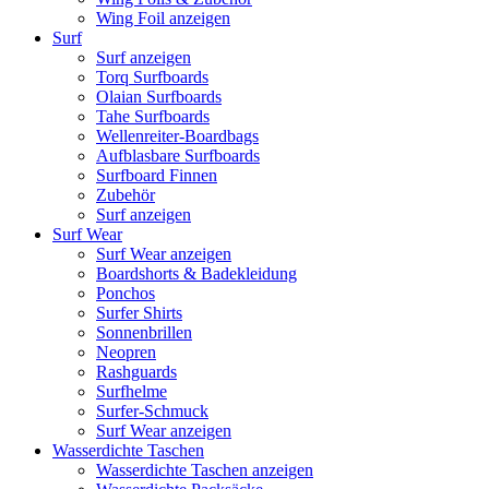
Wing Foil anzeigen
Surf
Surf anzeigen
Torq Surfboards
Olaian Surfboards
Tahe Surfboards
Wellenreiter-Boardbags
Aufblasbare Surfboards
Surfboard Finnen
Zubehör
Surf anzeigen
Surf Wear
Surf Wear anzeigen
Boardshorts & Badekleidung
Ponchos
Surfer Shirts
Sonnenbrillen
Neopren
Rashguards
Surfhelme
Surfer-Schmuck
Surf Wear anzeigen
Wasserdichte Taschen
Wasserdichte Taschen anzeigen