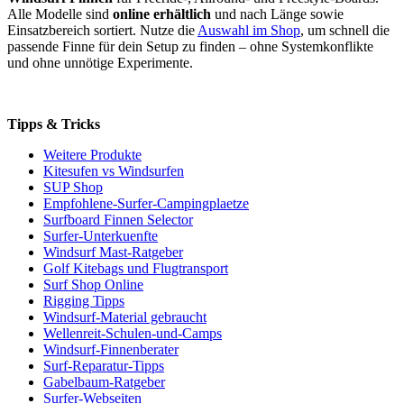
Alle Modelle sind
online erhältlich
und nach Länge sowie
Einsatzbereich sortiert. Nutze die
Auswahl im Shop
, um schnell die
passende Finne für dein Setup zu finden – ohne Systemkonflikte
und ohne unnötige Experimente.
Tipps & Tricks
Weitere Produkte
Kitesufen vs Windsurfen
SUP Shop
Empfohlene-Surfer-Campingplaetze
Surfboard Finnen Selector
Surfer-Unterkuenfte
Windsurf Mast-Ratgeber
Golf Kitebags und Flugtransport
Surf Shop Online
Rigging Tipps
Windsurf-Material gebraucht
Wellenreit-Schulen-und-Camps
Windsurf-Finnenberater
Surf-Reparatur-Tipps
Gabelbaum-Ratgeber
Surfer-Webseiten