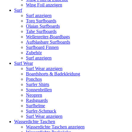
Wing Foil anzeigen
Surf
Surf anzeigen
Torq Surfboards
Olaian Surfboards
Tahe Surfboards
Wellenreiter-Boardbags
Aufblasbare Surfboards
Surfboard Finnen
Zubehör
Surf anzeigen
Surf Wear
Surf Wear anzeigen
Boardshorts & Badekleidung
Ponchos
Surfer Shirts
Sonnenbrillen
Neopren
Rashguards
Surfhelme
Surfer-Schmuck
Surf Wear anzeigen
Wasserdichte Taschen
Wasserdichte Taschen anzeigen