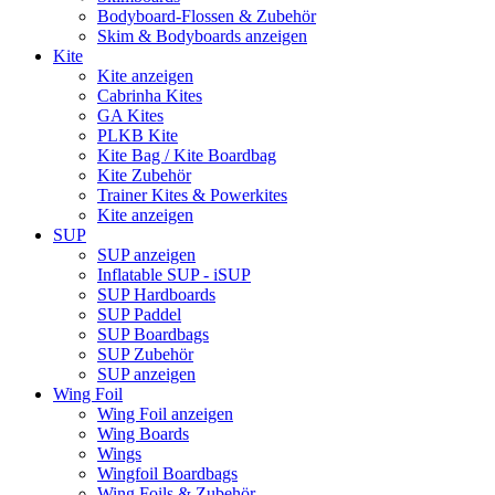
Bodyboard-Flossen & Zubehör
Skim & Bodyboards anzeigen
Kite
Kite anzeigen
Cabrinha Kites
GA Kites
PLKB Kite
Kite Bag / Kite Boardbag
Kite Zubehör
Trainer Kites & Powerkites
Kite anzeigen
SUP
SUP anzeigen
Inflatable SUP - iSUP
SUP Hardboards
SUP Paddel
SUP Boardbags
SUP Zubehör
SUP anzeigen
Wing Foil
Wing Foil anzeigen
Wing Boards
Wings
Wingfoil Boardbags
Wing Foils & Zubehör