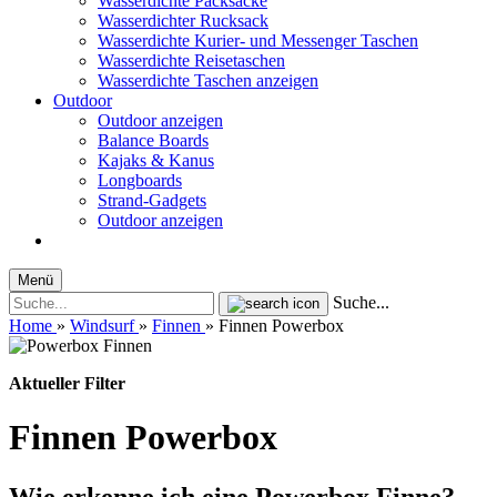
Wasserdichte Packsäcke
Wasserdichter Rucksack
Wasserdichte Kurier- und Messenger Taschen
Wasserdichte Reisetaschen
Wasserdichte Taschen anzeigen
Outdoor
Outdoor anzeigen
Balance Boards
Kajaks & Kanus
Longboards
Strand-Gadgets
Outdoor anzeigen
Menü
Suche...
Home
»
Windsurf
»
Finnen
»
Finnen Powerbox
Aktueller Filter
Finnen Powerbox
Wie erkenne ich eine Powerbox Finne?