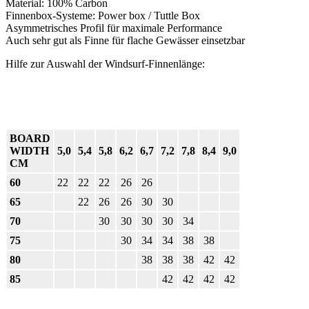
Material: 100% Carbon
Finnenbox-Systeme: Power box / Tuttle Box
Asymmetrisches Profil für maximale Performance
Auch sehr gut als Finne für flache Gewässer einsetzbar
Hilfe zur Auswahl der Windsurf-Finnenlänge:
BOARD
WIDTH
5,0
5,4
5,8
6,2
6,7
7,2
7,8
8,4
9,0
CM
60
22
22
22
26
26
65
22
26
26
30
30
70
30
30
30
30
34
75
30
34
34
38
38
80
38
38
38
42
42
85
42
42
42
42