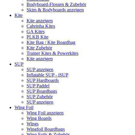
Bodyboard-Flossen & Zubehör
Skim & Bodyboards anzeigen
Kite
Kite anzeigen
Cabrinha Kites
GA Kites
PLKB Kite
Kite Bag / Kite Boardbag
Kite Zubehör
Trainer Kites & Powerkites
Kite anzeigen
SUP
SUP anzeigen
Inflatable SUP - iSUP
SUP Hardboards
SUP Paddel
SUP Boardbags
SUP Zubehör
SUP anzeigen
Wing Foil
Wing Foil anzeigen
Wing Boards
Wings
Wingfoil Boardbags
Wing Foils & Zubehör