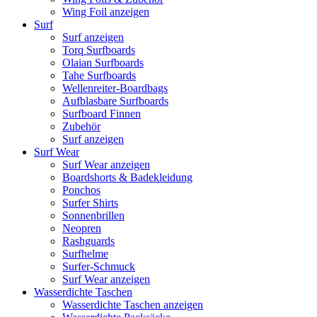
Wing Foil anzeigen
Surf
Surf anzeigen
Torq Surfboards
Olaian Surfboards
Tahe Surfboards
Wellenreiter-Boardbags
Aufblasbare Surfboards
Surfboard Finnen
Zubehör
Surf anzeigen
Surf Wear
Surf Wear anzeigen
Boardshorts & Badekleidung
Ponchos
Surfer Shirts
Sonnenbrillen
Neopren
Rashguards
Surfhelme
Surfer-Schmuck
Surf Wear anzeigen
Wasserdichte Taschen
Wasserdichte Taschen anzeigen