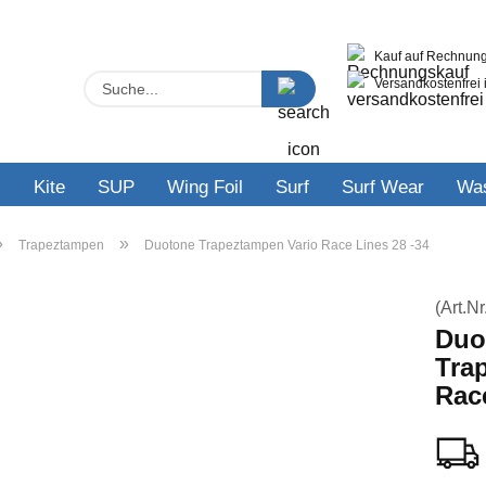
Kauf auf Rechnung
Lieferland
Suche...
Versandkostenfrei 
E-M
s
Kite
SUP
Wing Foil
Surf
Surf Wear
Was
Pas
»
»
Trapeztampen
Duotone Trapeztampen Vario Race Lines 28 -34
(Art.Nr
Konto
Duo
Tra
Pass
Race