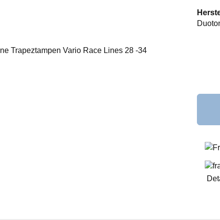
Herste
Duoto
F
Det