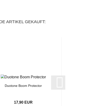
DE ARTIKEL GEKAUFT:
Duotone Boom Protector
Mastfußprotector-B
E.V.A.
17,90 EUR
11,90 E