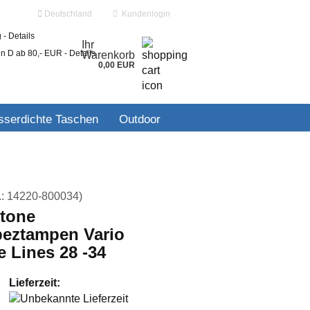
Deutschland
Kundenlogin
 -
Details
Ihr
in D ab 80,- EUR -
Details
Warenkorb
0,00 EUR
ail
serdichte Taschen
Outdoor
swort
.:
14220-800034
)
 erstellen
tone
peztampen Vario
wort vergessen?
 Lines 28 -34
Lieferzeit: