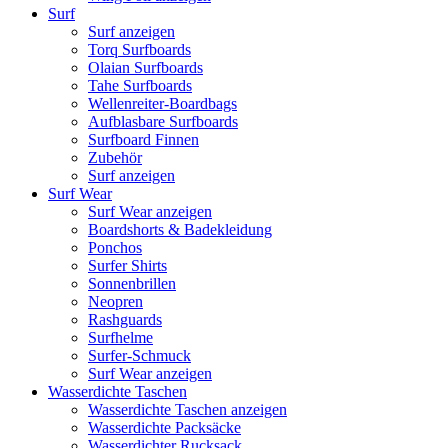
Surf
Surf anzeigen
Torq Surfboards
Olaian Surfboards
Tahe Surfboards
Wellenreiter-Boardbags
Aufblasbare Surfboards
Surfboard Finnen
Zubehör
Surf anzeigen
Surf Wear
Surf Wear anzeigen
Boardshorts & Badekleidung
Ponchos
Surfer Shirts
Sonnenbrillen
Neopren
Rashguards
Surfhelme
Surfer-Schmuck
Surf Wear anzeigen
Wasserdichte Taschen
Wasserdichte Taschen anzeigen
Wasserdichte Packsäcke
Wasserdichter Rucksack