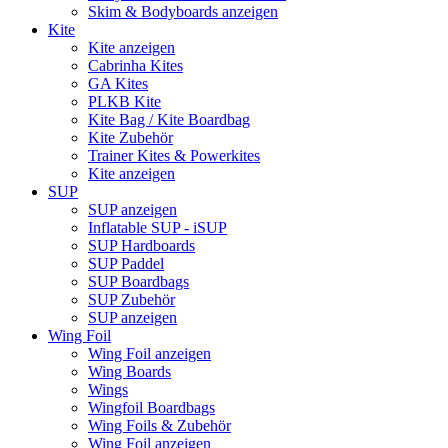
Skim & Bodyboards anzeigen
Kite
Kite anzeigen
Cabrinha Kites
GA Kites
PLKB Kite
Kite Bag / Kite Boardbag
Kite Zubehör
Trainer Kites & Powerkites
Kite anzeigen
SUP
SUP anzeigen
Inflatable SUP - iSUP
SUP Hardboards
SUP Paddel
SUP Boardbags
SUP Zubehör
SUP anzeigen
Wing Foil
Wing Foil anzeigen
Wing Boards
Wings
Wingfoil Boardbags
Wing Foils & Zubehör
Wing Foil anzeigen