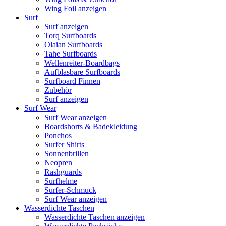
Wing Foil anzeigen
Surf
Surf anzeigen
Torq Surfboards
Olaian Surfboards
Tahe Surfboards
Wellenreiter-Boardbags
Aufblasbare Surfboards
Surfboard Finnen
Zubehör
Surf anzeigen
Surf Wear
Surf Wear anzeigen
Boardshorts & Badekleidung
Ponchos
Surfer Shirts
Sonnenbrillen
Neopren
Rashguards
Surfhelme
Surfer-Schmuck
Surf Wear anzeigen
Wasserdichte Taschen
Wasserdichte Taschen anzeigen