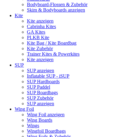
Bodyboard-Flossen & Zubehör
Skim & Bodyboards anzeigen
Kite
Kite anzeigen
Cabrinha Kites
GA Kites
PLKB Kite
Kite Bag / Kite Boardbag
Kite Zubehör
Trainer Kites & Powerkites
Kite anzeigen
SUP
SUP anzeigen
Inflatable SUP - iSUP
SUP Hardboards
SUP Paddel
SUP Boardbags
SUP Zubehör
SUP anzeigen
Wing Foil
Wing Foil anzeigen
Wing Boards
Wings
Wingfoil Boardbags
Wing Foils & Zubehör