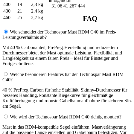
info@tiki.nl
400
19
2,3 kg
+31 06 41 267 444
430
21
2,4 kg
FAQ
460
25
2,7 kg
Wie schneidet der Technospar Mast RDM C40 im Preis-
Leistungsverhältnis ab?
Mit 40 % Carbonanteil, PrePreg-Herstellung und reduziertem
Durchmesser bietet der Mast optimale Leistung, Flexibilität und
Langlebigkeit zu einem fairen Preis – ideal für Einsteiger und
Fortgeschrittene.
Welche besonderen Features hat der Technospar Mast RDM
C40?
40 % PrePreg Carbon für hohe Stabilität, Skinny-Durchmesser für
besseres Handling, konstante Biegekurve für gleichmäßige
Kraftübertragung und robuste Gabelbaumaufnahme für sicheren Sitz
am Segel.
Wie wird der Technospar Mast RDM C40 richtig montiert?
Mast in das RDM-kompatible Segel einführen, Mastverlängerung
auf die passende Länge einstellen und Gabelbaum befestigen. Vor