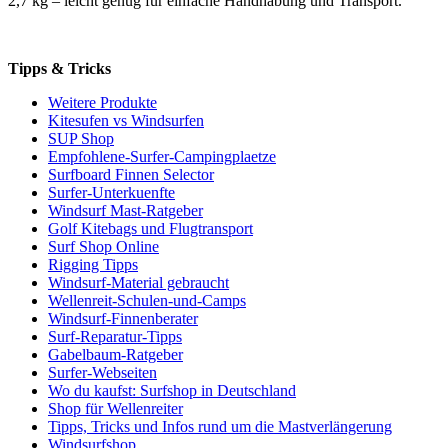
2,7 kg – leicht genug für einfache Handhabung und Transport.
Tipps & Tricks
Weitere Produkte
Kitesufen vs Windsurfen
SUP Shop
Empfohlene-Surfer-Campingplaetze
Surfboard Finnen Selector
Surfer-Unterkuenfte
Windsurf Mast-Ratgeber
Golf Kitebags und Flugtransport
Surf Shop Online
Rigging Tipps
Windsurf-Material gebraucht
Wellenreit-Schulen-und-Camps
Windsurf-Finnenberater
Surf-Reparatur-Tipps
Gabelbaum-Ratgeber
Surfer-Webseiten
Wo du kaufst: Surfshop in Deutschland
Shop für Wellenreiter
Tipps, Tricks und Infos rund um die Mastverlängerung
Windsurfshop