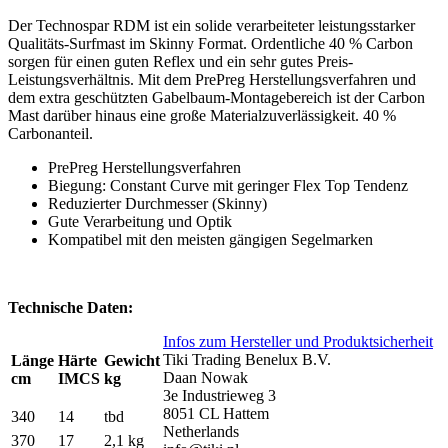
Der Technospar RDM ist ein solide verarbeiteter leistungsstarker
Qualitäts-Surfmast im Skinny Format. Ordentliche 40 % Carbon
sorgen für einen guten Reflex und ein sehr gutes Preis-
Leistungsverhältnis. Mit dem PrePreg Herstellungsverfahren und
dem extra geschützten Gabelbaum-Montagebereich ist der Carbon
Mast darüber hinaus eine große Materialzuverlässigkeit. 40 %
Carbonanteil.
PrePreg Herstellungsverfahren
Biegung: Constant Curve mit geringer Flex Top Tendenz
Reduzierter Durchmesser (Skinny)
Gute Verarbeitung und Optik
Kompatibel mit den meisten gängigen Segelmarken
Technische Daten:
Infos zum Hersteller und Produktsicherheit
Tiki Trading Benelux B.V.
Länge
Härte
Gewicht
Daan Nowak
cm
IMCS
kg
3e Industrieweg 3
8051 CL Hattem
340
14
tbd
Netherlands
370
17
2,1 kg