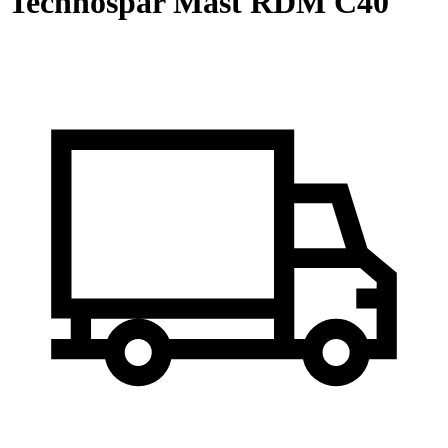
Technospar Mast RDM C40