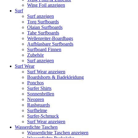
Wing Foil anzeigen
Surf
Surf anzeigen
Torq Surfboards
Olaian Surfboards
Tahe Surfboards
Wellenreiter-Boardbags
Aufblasbare Surfboards
Surfboard Finnen
Zubehör
Surf anzeigen
Surf Wear
Surf Wear anzeigen
Boardshorts & Badekleidung
Ponchos
Surfer Shirts
Sonnenbrillen
Neopren
Rashguards
Surfhelme
Surfer-Schmuck
Surf Wear anzeigen
Wasserdichte Taschen
Wasserdichte Taschen anzeigen