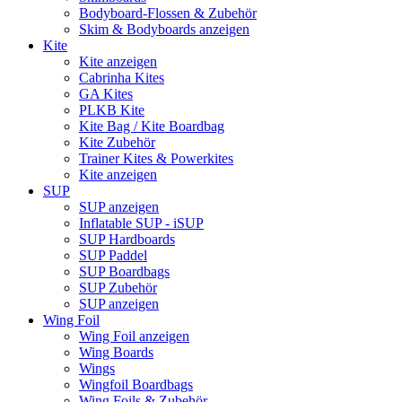
Bodyboard-Flossen & Zubehör
Skim & Bodyboards anzeigen
Kite
Kite anzeigen
Cabrinha Kites
GA Kites
PLKB Kite
Kite Bag / Kite Boardbag
Kite Zubehör
Trainer Kites & Powerkites
Kite anzeigen
SUP
SUP anzeigen
Inflatable SUP - iSUP
SUP Hardboards
SUP Paddel
SUP Boardbags
SUP Zubehör
SUP anzeigen
Wing Foil
Wing Foil anzeigen
Wing Boards
Wings
Wingfoil Boardbags
Wing Foils & Zubehör