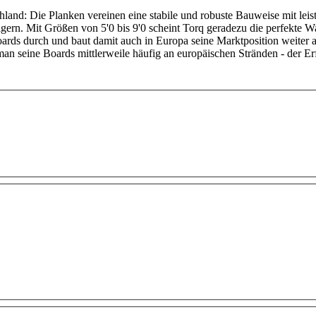
hland: Die Planken vereinen eine stabile und robuste Bauweise mit lei
eigern. Mit Größen von 5'0 bis 9'0 scheint Torq geradezu die perfekte
oards durch und baut damit auch in Europa seine Marktposition weiter
man seine Boards mittlerweile häufig an europäischen Stränden - der Er