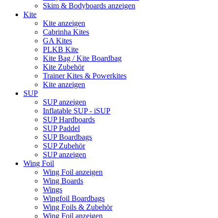
Skim & Bodyboards anzeigen
Kite
Kite anzeigen
Cabrinha Kites
GA Kites
PLKB Kite
Kite Bag / Kite Boardbag
Kite Zubehör
Trainer Kites & Powerkites
Kite anzeigen
SUP
SUP anzeigen
Inflatable SUP - iSUP
SUP Hardboards
SUP Paddel
SUP Boardbags
SUP Zubehör
SUP anzeigen
Wing Foil
Wing Foil anzeigen
Wing Boards
Wings
Wingfoil Boardbags
Wing Foils & Zubehör
Wing Foil anzeigen