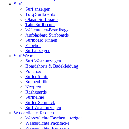
Surf
Surf anzeigen
Torq Surfboards
Olaian Surfboards
Tahe Surfboards
Wellenreiter-Boardbags
Aufblasbare Surfboards
Surfboard Finnen
Zubehör
Surf anzeigen
Surf Wear
Surf Wear anzeigen
Boardshorts & Badekleidung
Ponchos
Surfer Shirts
Sonnenbrillen
Neopren
Rashguards
Surfhelme
Surfer-Schmuck
Surf Wear anzeigen
Wasserdichte Taschen
Wasserdichte Taschen anzeigen
Wasserdichte Packsäcke
Wasserdichter Rucksack