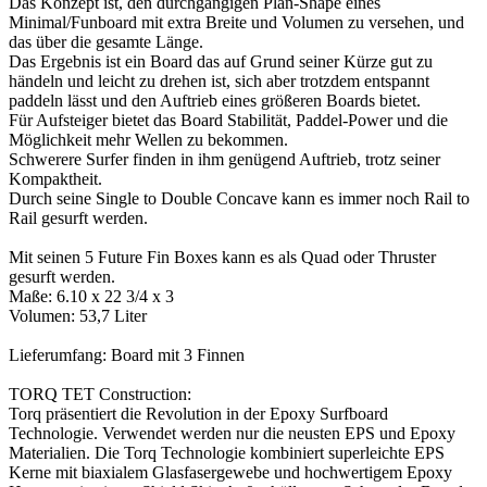
Das Konzept ist, den durchgängigen Plan-Shape eines
Minimal/Funboard mit extra Breite und Volumen zu versehen, und
das über die gesamte Länge.
Das Ergebnis ist ein Board das auf Grund seiner Kürze gut zu
händeln und leicht zu drehen ist, sich aber trotzdem entspannt
paddeln lässt und den Auftrieb eines größeren Boards bietet.
Für Aufsteiger bietet das Board Stabilität, Paddel-Power und die
Möglichkeit mehr Wellen zu bekommen.
Schwerere Surfer finden in ihm genügend Auftrieb, trotz seiner
Kompaktheit.
Durch seine Single to Double Concave kann es immer noch Rail to
Rail gesurft werden.
Mit seinen 5 Future Fin Boxes kann es als Quad oder Thruster
gesurft werden.
Maße: 6.10 x 22 3/4 x 3
Volumen: 53,7 Liter
Lieferumfang: Board mit 3 Finnen
TORQ TET Construction:
Torq präsentiert die Revolution in der Epoxy Surfboard
Technologie. Verwendet werden nur die neusten EPS und Epoxy
Materialien. Die Torq Technologie kombiniert superleichte EPS
Kerne mit biaxialem Glasfasergewebe und hochwertigem Epoxy