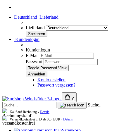
Deutschland
Lieferland
Lieferland
Kundenlogin
Kundenlogin
E-Mail
Passwort
Toggle Password View
Konto erstellen
Passwort vergessen?
0
Suche...
Kauf auf Rechnung -
Details
Versandkostenfrei in D ab 80,- EUR -
Details
Ihr Warenkorb