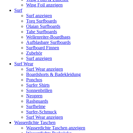
Wing Foil anzeigen
Surf
Surf anzeigen
Torq Surfboards
Olaian Surfboards
Tahe Surfboards
Wellenreiter-Boardbags
Aufblasbare Surfboards
Surfboard Finnen
Zubehör
Surf anzeigen
Surf Wear
Surf Wear anzeigen
Boardshorts & Badekleidung
Ponchos
Surfer Shirts
Sonnenbrillen
Neopren
Rashguards
Surfhelme
Surfer-Schmuck
Surf Wear anzeigen
Wasserdichte Taschen
Wasserdichte Taschen anzeigen