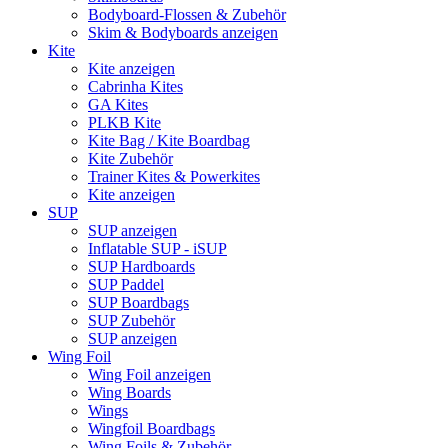
Bodyboard-Flossen & Zubehör
Skim & Bodyboards anzeigen
Kite
Kite anzeigen
Cabrinha Kites
GA Kites
PLKB Kite
Kite Bag / Kite Boardbag
Kite Zubehör
Trainer Kites & Powerkites
Kite anzeigen
SUP
SUP anzeigen
Inflatable SUP - iSUP
SUP Hardboards
SUP Paddel
SUP Boardbags
SUP Zubehör
SUP anzeigen
Wing Foil
Wing Foil anzeigen
Wing Boards
Wings
Wingfoil Boardbags
Wing Foils & Zubehör