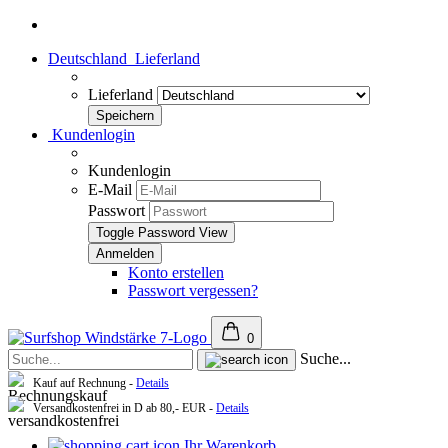
Deutschland
Lieferland
Lieferland
Kundenlogin
Kundenlogin
E-Mail
Passwort
Toggle Password View
Konto erstellen
Passwort vergessen?
0
Suche...
Kauf auf Rechnung -
Details
Versandkostenfrei in D ab 80,- EUR -
Details
Ihr Warenkorb