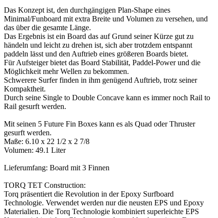
Das Konzept ist, den durchgängigen Plan-Shape eines
Minimal/Funboard mit extra Breite und Volumen zu versehen, und
das über die gesamte Länge.
Das Ergebnis ist ein Board das auf Grund seiner Kürze gut zu
händeln und leicht zu drehen ist, sich aber trotzdem entspannt
paddeln lässt und den Auftrieb eines größeren Boards bietet.
Für Aufsteiger bietet das Board Stabilität, Paddel-Power und die
Möglichkeit mehr Wellen zu bekommen.
Schwerere Surfer finden in ihm genügend Auftrieb, trotz seiner
Kompaktheit.
Durch seine Single to Double Concave kann es immer noch Rail to
Rail gesurft werden.
Mit seinen 5 Future Fin Boxes kann es als Quad oder Thruster
gesurft werden.
Maße: 6.10 x 22 1/2 x 2 7/8
Volumen: 49.1 Liter
Lieferumfang: Board mit 3 Finnen
TORQ TET Construction:
Torq präsentiert die Revolution in der Epoxy Surfboard
Technologie. Verwendet werden nur die neusten EPS und Epoxy
Materialien. Die Torq Technologie kombiniert superleichte EPS