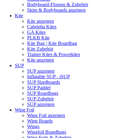
Bodyboard-Flossen & Zubehör
Skim & Bodyboards anzeigen
Kite
Kite anzeigen
Cabrinha Kites
GA Kites
PLKB Kite
Kite Bag / Kite Boardbag
Kite Zubehör
Trainer Kites & Powerkites
Kite anzeigen
SUP
SUP anzeigen
Inflatable SUP - iSUP
SUP Hardboards
SUP Paddel
SUP Boardbags
SUP Zubehör
SUP anzeigen
Wing Foil
Wing Foil anzeigen
Wing Boards
Wings
Wingfoil Boardbags
Wing Foils & Zubehör