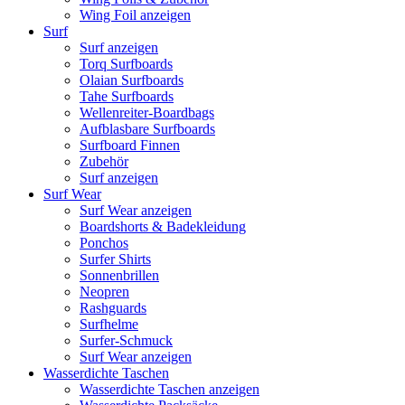
Wing Foil anzeigen
Surf
Surf anzeigen
Torq Surfboards
Olaian Surfboards
Tahe Surfboards
Wellenreiter-Boardbags
Aufblasbare Surfboards
Surfboard Finnen
Zubehör
Surf anzeigen
Surf Wear
Surf Wear anzeigen
Boardshorts & Badekleidung
Ponchos
Surfer Shirts
Sonnenbrillen
Neopren
Rashguards
Surfhelme
Surfer-Schmuck
Surf Wear anzeigen
Wasserdichte Taschen
Wasserdichte Taschen anzeigen