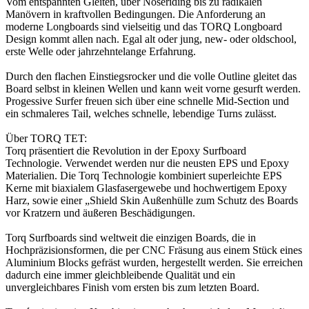
Vom entspannten Gleiten, über Noseriding bis zu radikalen
Manövern in kraftvollen Bedingungen. Die Anforderung an
moderne Longboards sind vielseitig und das TORQ Longboard
Design kommt allen nach. Egal alt oder jung, new- oder oldschool,
erste Welle oder jahrzehntelange Erfahrung.
Durch den flachen Einstiegsrocker und die volle Outline gleitet das
Board selbst in kleinen Wellen und kann weit vorne gesurft werden.
Progessive Surfer freuen sich über eine schnelle Mid-Section und
ein schmaleres Tail, welches schnelle, lebendige Turns zulässt.
Über TORQ TET:
Torq präsentiert die Revolution in der Epoxy Surfboard
Technologie. Verwendet werden nur die neusten EPS und Epoxy
Materialien. Die Torq Technologie kombiniert superleichte EPS
Kerne mit biaxialem Glasfasergewebe und hochwertigem Epoxy
Harz, sowie einer „Shield Skin Außenhülle zum Schutz des Boards
vor Kratzern und äußeren Beschädigungen.
Torq Surfboards sind weltweit die einzigen Boards, die in
Hochpräzisionsformen, die per CNC Fräsung aus einem Stück eines
Aluminium Blocks gefräst wurden, hergestellt werden. Sie erreichen
dadurch eine immer gleichbleibende Qualität und ein
unvergleichbares Finish vom ersten bis zum letzten Board.