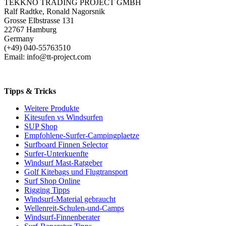
TEKKNO TRADING PROJECT GMBH
Ralf Radtke, Ronald Nagorsnik
Grosse Elbstrasse 131
22767 Hamburg
Germany
(+49) 040-55763510
Email: info@tt-project.com
Tipps & Tricks
Weitere Produkte
Kitesufen vs Windsurfen
SUP Shop
Empfohlene-Surfer-Campingplaetze
Surfboard Finnen Selector
Surfer-Unterkuenfte
Windsurf Mast-Ratgeber
Golf Kitebags und Flugtransport
Surf Shop Online
Rigging Tipps
Windsurf-Material gebraucht
Wellenreit-Schulen-und-Camps
Windsurf-Finnenberater