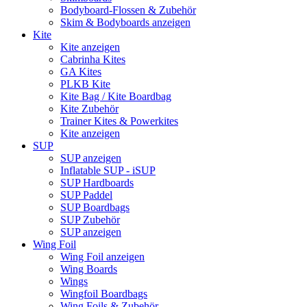
Bodyboard-Flossen & Zubehör
Skim & Bodyboards anzeigen
Kite
Kite anzeigen
Cabrinha Kites
GA Kites
PLKB Kite
Kite Bag / Kite Boardbag
Kite Zubehör
Trainer Kites & Powerkites
Kite anzeigen
SUP
SUP anzeigen
Inflatable SUP - iSUP
SUP Hardboards
SUP Paddel
SUP Boardbags
SUP Zubehör
SUP anzeigen
Wing Foil
Wing Foil anzeigen
Wing Boards
Wings
Wingfoil Boardbags
Wing Foils & Zubehör