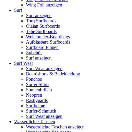
Wing Foil anzeigen
Surf
Surf anzeigen
Torq Surfboards
Olaian Surfboards
Tahe Surfboards
Wellenreiter-Boardbags
Aufblasbare Surfboards
Surfboard Finnen
Zubehör
Surf anzeigen
Surf Wear
Surf Wear anzeigen
Boardshorts & Badekleidung
Ponchos
Surfer Shirts
Sonnenbrillen
Neopren
Rashguards
Surfhelme
Surfer-Schmuck
Surf Wear anzeigen
Wasserdichte Taschen
Wasserdichte Taschen anzeigen