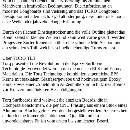
Vom entspannten Gleiten, über Noseriding bis zu radikalen
Manövern in kraftvollen Bedingungen. Die Anforderung an
moderne Longboards sind vielseitig und das TORQ Longboard
Design kommt allen nach. Egal alt oder jung, new- oder oldschool,
erste Welle oder jahrzehntelange Erfahrung.
Durch den flachen Einstiegsrocker und die volle Outline gleitet das
Board selbst in kleinen Wellen und kann weit vorne gesurft werden.
Progessive Surfer freuen sich über eine schnelle Mid-Section und
ein schmaleres Tail, welches schnelle, lebendige Turns zulässt.
Über TORQ TET:
Torq präsentiert die Revolution in der Epoxy Surfboard
Technologie. Verwendet werden nur die neusten EPS und Epoxy
Materialien. Die Torq Technologie kombiniert superleichte EPS
Kerne mit biaxialem Glasfasergewebe und hochwertigem Epoxy
Harz, sowie einer „Shield Skin Außenhülle zum Schutz des Boards
vor Kratzern und äußeren Beschädigungen.
Torq Surfboards sind weltweit die einzigen Boards, die in
Hochpräzisionsformen, die per CNC Fräsung aus einem Stück eines
Aluminium Blocks gefräst wurden, hergestellt werden. Sie erreichen
dadurch eine immer gleichbleibende Qualität und ein
unvergleichbares Finish vom ersten bis zum letzten Board.