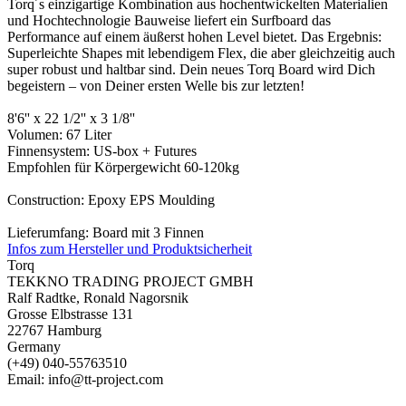
Torq´s einzigartige Kombination aus hochentwickelten Materialien
und Hochtechnologie Bauweise liefert ein Surfboard das
Performance auf einem äußerst hohen Level bietet. Das Ergebnis:
Superleichte Shapes mit lebendigem Flex, die aber gleichzeitig auch
super robust und haltbar sind. Dein neues Torq Board wird Dich
begeistern – von Deiner ersten Welle bis zur letzten!
8'6'' x 22 1/2'' x 3 1/8''
Volumen: 67 Liter
Finnensystem: US-box + Futures
Empfohlen für Körpergewicht 60-120kg
Construction: Epoxy EPS Moulding
Lieferumfang: Board mit 3 Finnen
Infos zum Hersteller und Produktsicherheit
Torq
TEKKNO TRADING PROJECT GMBH
Ralf Radtke, Ronald Nagorsnik
Grosse Elbstrasse 131
22767 Hamburg
Germany
(+49) 040-55763510
Email: info@tt-project.com