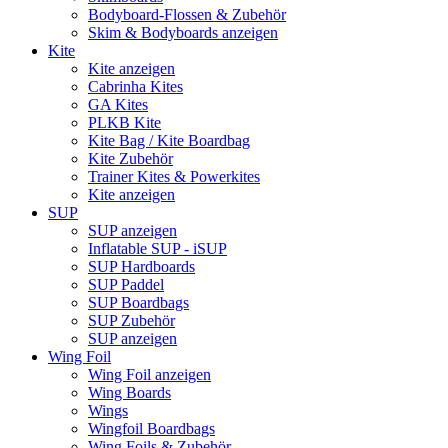
Bodyboard-Flossen & Zubehör
Skim & Bodyboards anzeigen
Kite
Kite anzeigen
Cabrinha Kites
GA Kites
PLKB Kite
Kite Bag / Kite Boardbag
Kite Zubehör
Trainer Kites & Powerkites
Kite anzeigen
SUP
SUP anzeigen
Inflatable SUP - iSUP
SUP Hardboards
SUP Paddel
SUP Boardbags
SUP Zubehör
SUP anzeigen
Wing Foil
Wing Foil anzeigen
Wing Boards
Wings
Wingfoil Boardbags
Wing Foils & Zubehör