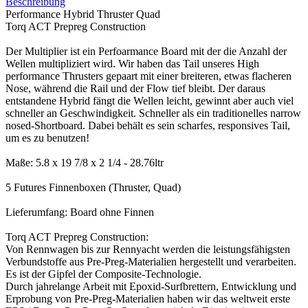
Beschreibung
Performance Hybrid Thruster Quad
Torq ACT Prepreg Construction
Der Multiplier ist ein Perfoarmance Board mit der die Anzahl der
Wellen multipliziert wird. Wir haben das Tail unseres High
performance Thrusters gepaart mit einer breiteren, etwas flacheren
Nose, während die Rail und der Flow tief bleibt. Der daraus
entstandene Hybrid fängt die Wellen leicht, gewinnt aber auch viel
schneller an Geschwindigkeit. Schneller als ein traditionelles narrow
nosed-Shortboard. Dabei behält es sein scharfes, responsives Tail,
um es zu benutzen!
Maße: 5.8 x 19 7/8 x 2 1/4 - 28.76ltr
5 Futures Finnenboxen (Thruster, Quad)
Lieferumfang: Board ohne Finnen
Torq ACT Prepreg Construction:
Von Rennwagen bis zur Rennyacht werden die leistungsfähigsten
Verbundstoffe aus Pre-Preg-Materialien hergestellt und verarbeiten.
Es ist der Gipfel der Composite-Technologie.
Durch jahrelange Arbeit mit Epoxid-Surfbrettern, Entwicklung und
Erprobung von Pre-Preg-Materialien haben wir das weltweit erste