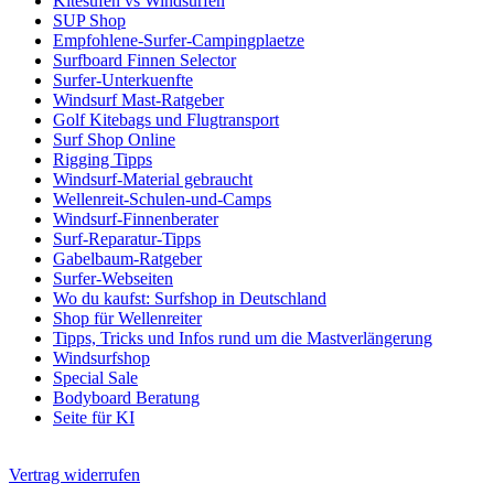
Kitesufen vs Windsurfen
SUP Shop
Empfohlene-Surfer-Campingplaetze
Surfboard Finnen Selector
Surfer-Unterkuenfte
Windsurf Mast-Ratgeber
Golf Kitebags und Flugtransport
Surf Shop Online
Rigging Tipps
Windsurf-Material gebraucht
Wellenreit-Schulen-und-Camps
Windsurf-Finnenberater
Surf-Reparatur-Tipps
Gabelbaum-Ratgeber
Surfer-Webseiten
Wo du kaufst: Surfshop in Deutschland
Shop für Wellenreiter
Tipps, Tricks und Infos rund um die Mastverlängerung
Windsurfshop
Special Sale
Bodyboard Beratung
Seite für KI
Vertrag widerrufen