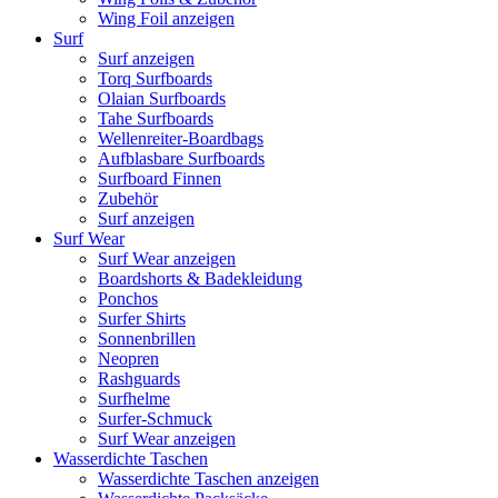
Wing Foil anzeigen
Surf
Surf anzeigen
Torq Surfboards
Olaian Surfboards
Tahe Surfboards
Wellenreiter-Boardbags
Aufblasbare Surfboards
Surfboard Finnen
Zubehör
Surf anzeigen
Surf Wear
Surf Wear anzeigen
Boardshorts & Badekleidung
Ponchos
Surfer Shirts
Sonnenbrillen
Neopren
Rashguards
Surfhelme
Surfer-Schmuck
Surf Wear anzeigen
Wasserdichte Taschen
Wasserdichte Taschen anzeigen