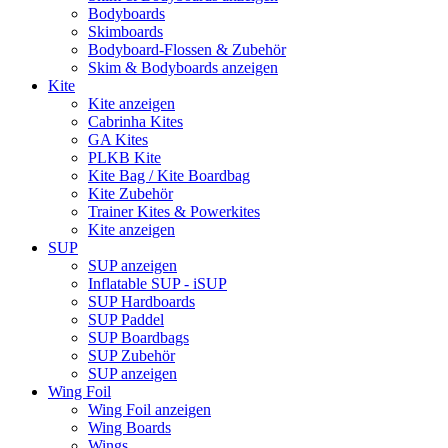
Bodyboards
Skimboards
Bodyboard-Flossen & Zubehör
Skim & Bodyboards anzeigen
Kite
Kite anzeigen
Cabrinha Kites
GA Kites
PLKB Kite
Kite Bag / Kite Boardbag
Kite Zubehör
Trainer Kites & Powerkites
Kite anzeigen
SUP
SUP anzeigen
Inflatable SUP - iSUP
SUP Hardboards
SUP Paddel
SUP Boardbags
SUP Zubehör
SUP anzeigen
Wing Foil
Wing Foil anzeigen
Wing Boards
Wings