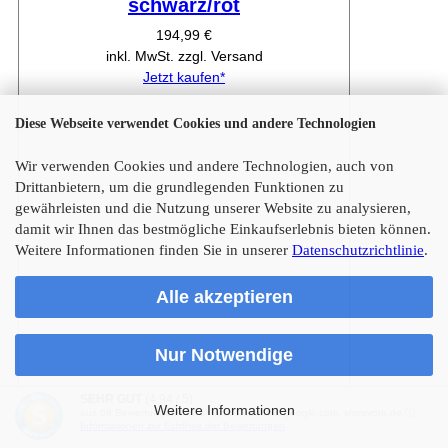
schwarz/rot
194,99 €
inkl. MwSt. zzgl. Versand
Jetzt kaufen*
Diese Webseite verwendet Cookies und andere Technologien
Wir verwenden Cookies und andere Technologien, auch von
Drittanbietern, um die grundlegenden Funktionen zu
gewährleisten und die Nutzung unserer Website zu analysieren,
damit wir Ihnen das bestmögliche Einkaufserlebnis bieten können.
Weitere Informationen finden Sie in unserer
Datenschutzrichtlinie
.
Alle akzeptieren
Nur Notwendige
SEHR GUT
(4.94 / 5)
Weitere Informationen
aus
68
Bewertungen bei: shopauskunft.de, google.com, shopvote.de ⓘ
Informationen zur Echtheit der Bewertungen