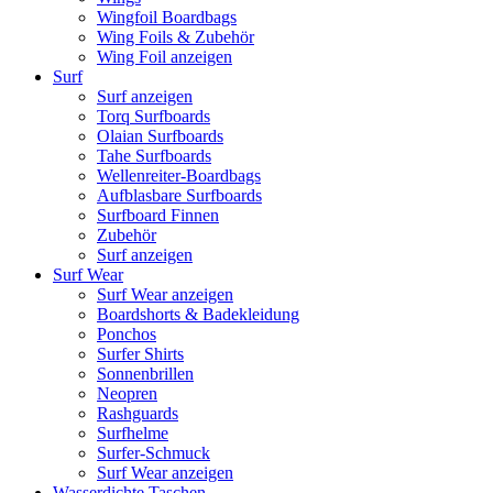
Wingfoil Boardbags
Wing Foils & Zubehör
Wing Foil anzeigen
Surf
Surf anzeigen
Torq Surfboards
Olaian Surfboards
Tahe Surfboards
Wellenreiter-Boardbags
Aufblasbare Surfboards
Surfboard Finnen
Zubehör
Surf anzeigen
Surf Wear
Surf Wear anzeigen
Boardshorts & Badekleidung
Ponchos
Surfer Shirts
Sonnenbrillen
Neopren
Rashguards
Surfhelme
Surfer-Schmuck
Surf Wear anzeigen
Wasserdichte Taschen