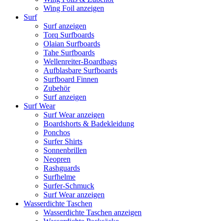
Wing Foil anzeigen
Surf
Surf anzeigen
Torq Surfboards
Olaian Surfboards
Tahe Surfboards
Wellenreiter-Boardbags
Aufblasbare Surfboards
Surfboard Finnen
Zubehör
Surf anzeigen
Surf Wear
Surf Wear anzeigen
Boardshorts & Badekleidung
Ponchos
Surfer Shirts
Sonnenbrillen
Neopren
Rashguards
Surfhelme
Surfer-Schmuck
Surf Wear anzeigen
Wasserdichte Taschen
Wasserdichte Taschen anzeigen