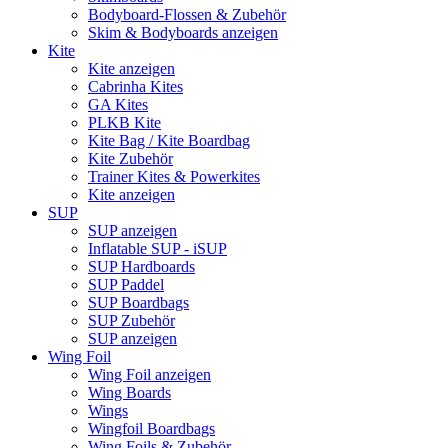
Bodyboard-Flossen & Zubehör
Skim & Bodyboards anzeigen
Kite
Kite anzeigen
Cabrinha Kites
GA Kites
PLKB Kite
Kite Bag / Kite Boardbag
Kite Zubehör
Trainer Kites & Powerkites
Kite anzeigen
SUP
SUP anzeigen
Inflatable SUP - iSUP
SUP Hardboards
SUP Paddel
SUP Boardbags
SUP Zubehör
SUP anzeigen
Wing Foil
Wing Foil anzeigen
Wing Boards
Wings
Wingfoil Boardbags
Wing Foils & Zubehör