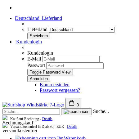
Deutschland
Lieferland
Lieferland
Kundenlogin
Kundenlogin
E-Mail
Passwort
Toggle Password View
Konto erstellen
Passwort vergessen?
0
Suche...
Kauf auf Rechnung -
Details
Versandkostenfrei in D ab 80,- EUR -
Details
Ihr Warenkorb