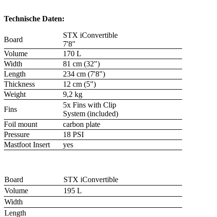
Technische Daten:
STX iConvertible
Board
7'8"
Volume
170 L
Width
81 cm (32")
Length
234 cm (7'8")
Thickness
12 cm (5")
Weight
9,2 kg
5x Fins with Clip
Fins
System (included)
Foil mount
carbon plate
Pressure
18 PSI
Mastfoot Insert
yes
Board
STX iConvertible
Volume
195 L
Width
Length