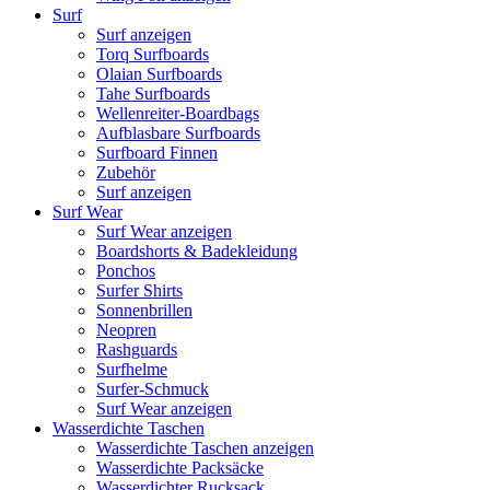
Surf
Surf anzeigen
Torq Surfboards
Olaian Surfboards
Tahe Surfboards
Wellenreiter-Boardbags
Aufblasbare Surfboards
Surfboard Finnen
Zubehör
Surf anzeigen
Surf Wear
Surf Wear anzeigen
Boardshorts & Badekleidung
Ponchos
Surfer Shirts
Sonnenbrillen
Neopren
Rashguards
Surfhelme
Surfer-Schmuck
Surf Wear anzeigen
Wasserdichte Taschen
Wasserdichte Taschen anzeigen
Wasserdichte Packsäcke
Wasserdichter Rucksack