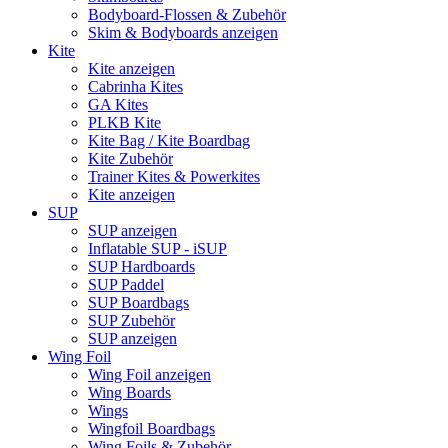
Bodyboard-Flossen & Zubehör
Skim & Bodyboards anzeigen
Kite
Kite anzeigen
Cabrinha Kites
GA Kites
PLKB Kite
Kite Bag / Kite Boardbag
Kite Zubehör
Trainer Kites & Powerkites
Kite anzeigen
SUP
SUP anzeigen
Inflatable SUP - iSUP
SUP Hardboards
SUP Paddel
SUP Boardbags
SUP Zubehör
SUP anzeigen
Wing Foil
Wing Foil anzeigen
Wing Boards
Wings
Wingfoil Boardbags
Wing Foils & Zubehör