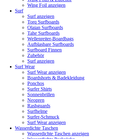
Wing Foil anzeigen
Surf
Surf anzeigen
Torq Surfboards
Olaian Surfboards
Tahe Surfboards
Wellenreiter-Boardbags
Aufblasbare Surfboards
Surfboard Finnen
Zubehör
Surf anzeigen
Surf Wear
Surf Wear anzeigen
Boardshorts & Badekleidung
Ponchos
Surfer Shirts
Sonnenbrillen
Neopren
Rashguards
Surfhelme
Surfer-Schmuck
Surf Wear anzeigen
Wasserdichte Taschen
Wasserdichte Taschen anzeigen