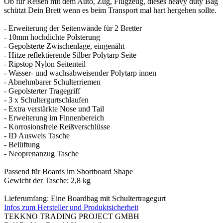
Ob für Reisen mit dem Auto, Zug, Flugzeug, dieses heavy duty Bag
schützt Dein Brett wenn es beim Transport mal hart hergehen sollte.
- Erweiterung der Seitenwände für 2 Bretter
- 10mm hochdichte Polsterung
- Gepolsterte Zwischenlage, eingenäht
- Hitze reflektierende Silber Polytarp Seite
- Ripstop Nylon Seitenteil
- Wasser- und wachsabweisender Polytarp innen
- Abnehmbarer Schulterriemen
- Gepolsterter Tragegriff
- 3 x Schultergurtschlaufen
- Extra verstärkte Nose und Tail
- Erweiterung im Finnenbereich
- Korrosionsfreie Reißverschlüsse
- ID Ausweis Tasche
- Belüftung
- Neoprenanzug Tasche
Passend für Boards im Shortboard Shape
Gewicht der Tasche: 2,8 kg
Lieferumfang: Eine Boardbag mit Schultertragegurt
Infos zum Hersteller und Produktsicherheit
TEKKNO TRADING PROJECT GMBH