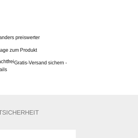
nders preiswerter
rage zum Produkt
Gratis-Versand sichern -
ails
TSICHERHEIT