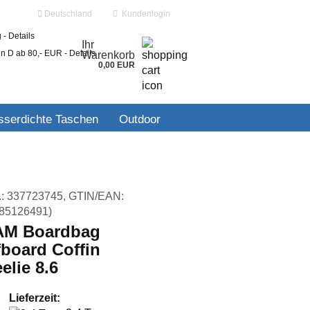
Deutschland
Kundenlogin
 -
Details
Ihr
in D ab 80,- EUR -
Details
Warenkorb
0,00 EUR
ail
serdichte Taschen
Outdoor
swort
.:
337723745
GTIN/EAN:
85126491
)
 erstellen
M Boardbag
wort vergessen?
fboard Coffin
elie 8.6
Lieferzeit: