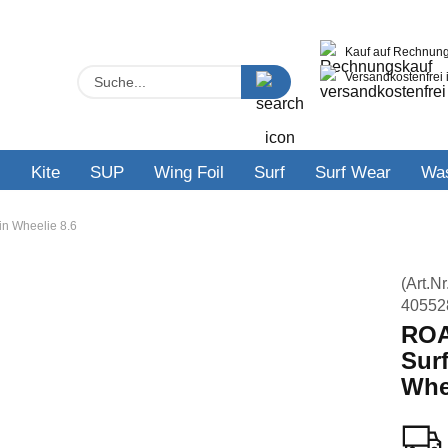
Kauf auf Rechnung
Lieferland
Suche...
Versandkostenfrei 
E-M
s
Kite
SUP
Wing Foil
Surf
Surf Wear
Was
Pas
n Wheelie 8.6
(Art.Nr
40552
Konto
ROA
Pass
Sur
Whe