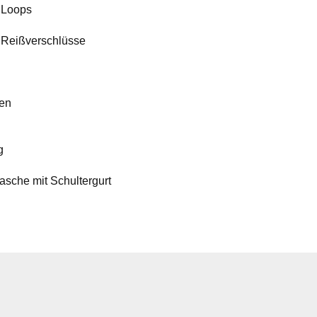
y Loops
e Reißverschlüsse
den
g
asche mit Schultergurt