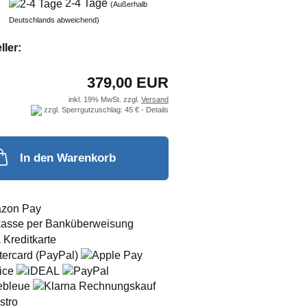
2-4 Tage
(Außerhalb
Deutschlands abweichend)
ller:
379,00 EUR
inkl. 19% MwSt. zzgl.
Versand
zzgl. Sperrgutzuschlag: 45 € -
Details
In den Warenkorb