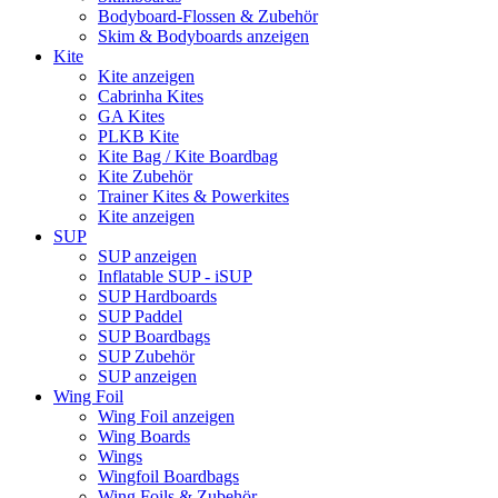
Bodyboard-Flossen & Zubehör
Skim & Bodyboards anzeigen
Kite
Kite anzeigen
Cabrinha Kites
GA Kites
PLKB Kite
Kite Bag / Kite Boardbag
Kite Zubehör
Trainer Kites & Powerkites
Kite anzeigen
SUP
SUP anzeigen
Inflatable SUP - iSUP
SUP Hardboards
SUP Paddel
SUP Boardbags
SUP Zubehör
SUP anzeigen
Wing Foil
Wing Foil anzeigen
Wing Boards
Wings
Wingfoil Boardbags
Wing Foils & Zubehör