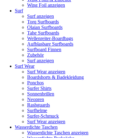
Wing Foil anzeigen
Surf
Surf anzeigen
Torq Surfboards
Olaian Surfboards
Tahe Surfboards
Wellenreiter-Boardbags
Aufblasbare Surfboards
Surfboard Finnen
Zubehör
Surf anzeigen
Surf Wear
Surf Wear anzeigen
Boardshorts & Badekleidung
Ponchos
Surfer Shirts
Sonnenbrillen
Neopren
Rashguards
Surfhelme
Surfer-Schmuck
Surf Wear anzeigen
Wasserdichte Taschen
Wasserdichte Taschen anzeigen