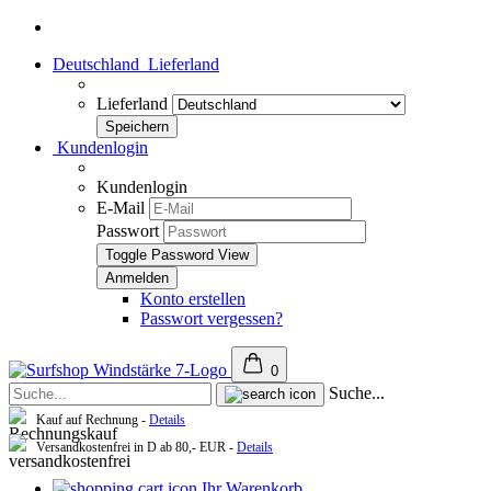
Deutschland
Lieferland
Lieferland
Kundenlogin
Kundenlogin
E-Mail
Passwort
Toggle Password View
Konto erstellen
Passwort vergessen?
0
Suche...
Kauf auf Rechnung -
Details
Versandkostenfrei in D ab 80,- EUR -
Details
Ihr Warenkorb