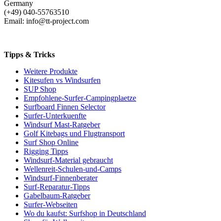
Germany
(+49) 040-55763510
Email: info@tt-project.com
Tipps & Tricks
Weitere Produkte
Kitesufen vs Windsurfen
SUP Shop
Empfohlene-Surfer-Campingplaetze
Surfboard Finnen Selector
Surfer-Unterkuenfte
Windsurf Mast-Ratgeber
Golf Kitebags und Flugtransport
Surf Shop Online
Rigging Tipps
Windsurf-Material gebraucht
Wellenreit-Schulen-und-Camps
Windsurf-Finnenberater
Surf-Reparatur-Tipps
Gabelbaum-Ratgeber
Surfer-Webseiten
Wo du kaufst: Surfshop in Deutschland