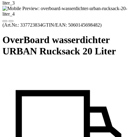
(Art.Nr.:
337723834
GTIN/EAN: 5060145698482
)
OverBoard wasserdichter
URBAN Rucksack 20 Liter