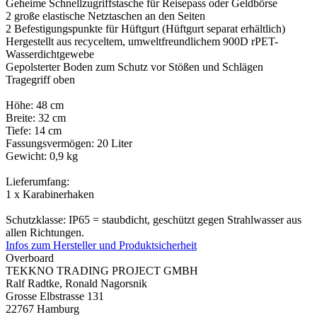
Geheime Schnellzugriffstasche für Reisepass oder Geldbörse
2 große elastische Netztaschen an den Seiten
2 Befestigungspunkte für Hüftgurt (Hüftgurt separat erhältlich)
Hergestellt aus recyceltem, umweltfreundlichem 900D rPET-
Wasserdichtgewebe
Gepolsterter Boden zum Schutz vor Stößen und Schlägen
Tragegriff oben
Höhe: 48 cm
Breite: 32 cm
Tiefe: 14 cm
Fassungsvermögen: 20 Liter
Gewicht: 0,9 kg
Lieferumfang:
1 x Karabinerhaken
Schutzklasse: IP65 = staubdicht, geschützt gegen Strahlwasser aus
allen Richtungen.
Infos zum Hersteller und Produktsicherheit
Overboard
TEKKNO TRADING PROJECT GMBH
Ralf Radtke, Ronald Nagorsnik
Grosse Elbstrasse 131
22767 Hamburg