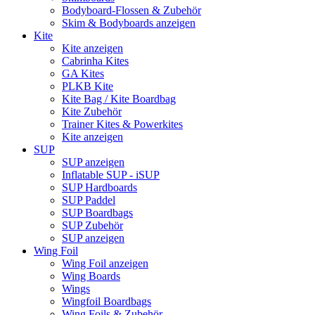
Bodyboard-Flossen & Zubehör
Skim & Bodyboards anzeigen
Kite
Kite anzeigen
Cabrinha Kites
GA Kites
PLKB Kite
Kite Bag / Kite Boardbag
Kite Zubehör
Trainer Kites & Powerkites
Kite anzeigen
SUP
SUP anzeigen
Inflatable SUP - iSUP
SUP Hardboards
SUP Paddel
SUP Boardbags
SUP Zubehör
SUP anzeigen
Wing Foil
Wing Foil anzeigen
Wing Boards
Wings
Wingfoil Boardbags
Wing Foils & Zubehör