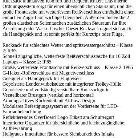
Rucksack ultimativen Komfort und Bequemlichkeit. Das interne
Ordnungssystem sorgt für einen übersichtlichen Stauraum, und die
große Fronttasche mit wetterfestem Reißverschluss ermöglicht einen
einfachen Zugriff auf wichtige Utensilien. Außerdem bieten die 2
großen elastischen Seitentaschen zusätzlichen Stauraum für Ihre
Ausrüstung oder Wasserflasche. Dieser Rucksack eignet sich auch
als Handgepäck und ist somit perfekt für Kurztrips oder Flüge.
Rucksack für schlechtes Wetter und spritzwassergeschützt – Klasse
2: IP65
Schnell zugängliche, wetterfeste Reißverschlusstasche für 16-Zoll-
Laptops – Klasse 2: IP65
Große, wetterfeste Fronttasche mit Reißverschluss – Klasse 2: IP65
G-Haken-Rollverschluss mit Magnetverschluss
Geeignet als Handgepäck für Flugreisen
Gepolsterte Lendenwirbelstütze mit integrierter Trolley-Hülle
Gepolsterte und vollständig verstellbare Rucksackgurte
Verstellbarer Brustgurt (vertikal und horizontal)
Atmungsaktives Rückenteil mit Airflow-Design
Modulares Befestigungssystem an der Vorderseite für LED-
Fahrradbeleuchtung
Reflektierendes OverBoard-Logo-Etikett am Schultergurt
Integrierter Organizer für übersichtliche und leicht zugängliche
Aufbewahrung
Hellgraues Innenfutter für bessere Sichtbarkeit des Inhalts