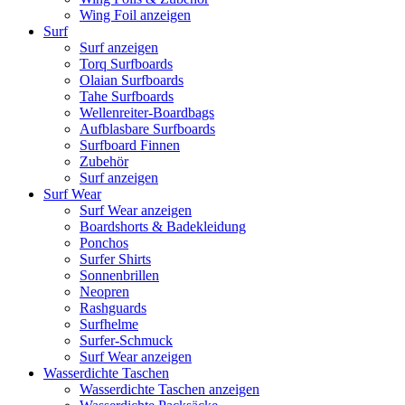
Wing Foil anzeigen
Surf
Surf anzeigen
Torq Surfboards
Olaian Surfboards
Tahe Surfboards
Wellenreiter-Boardbags
Aufblasbare Surfboards
Surfboard Finnen
Zubehör
Surf anzeigen
Surf Wear
Surf Wear anzeigen
Boardshorts & Badekleidung
Ponchos
Surfer Shirts
Sonnenbrillen
Neopren
Rashguards
Surfhelme
Surfer-Schmuck
Surf Wear anzeigen
Wasserdichte Taschen
Wasserdichte Taschen anzeigen