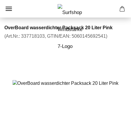
OverBoard wasserdichter Packsack 20 Liter Pink
(Art.Nr.:
337718103
GTIN/EAN: 5060145692541
)