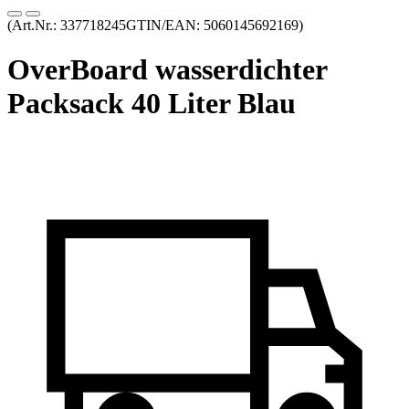
(Art.Nr.:
337718245
GTIN/EAN: 5060145692169
)
OverBoard wasserdichter
Packsack 40 Liter Blau