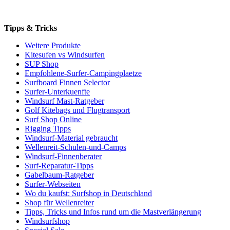
Tipps & Tricks
Weitere Produkte
Kitesufen vs Windsurfen
SUP Shop
Empfohlene-Surfer-Campingplaetze
Surfboard Finnen Selector
Surfer-Unterkuenfte
Windsurf Mast-Ratgeber
Golf Kitebags und Flugtransport
Surf Shop Online
Rigging Tipps
Windsurf-Material gebraucht
Wellenreit-Schulen-und-Camps
Windsurf-Finnenberater
Surf-Reparatur-Tipps
Gabelbaum-Ratgeber
Surfer-Webseiten
Wo du kaufst: Surfshop in Deutschland
Shop für Wellenreiter
Tipps, Tricks und Infos rund um die Mastverlängerung
Windsurfshop