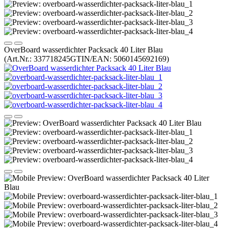
OverBoard wasserdichter Packsack 40 Liter Blau
(Art.Nr.:
337718245
GTIN/EAN: 5060145692169
)