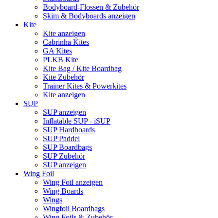
Bodyboard-Flossen & Zubehör
Skim & Bodyboards anzeigen
Kite
Kite anzeigen
Cabrinha Kites
GA Kites
PLKB Kite
Kite Bag / Kite Boardbag
Kite Zubehör
Trainer Kites & Powerkites
Kite anzeigen
SUP
SUP anzeigen
Inflatable SUP - iSUP
SUP Hardboards
SUP Paddel
SUP Boardbags
SUP Zubehör
SUP anzeigen
Wing Foil
Wing Foil anzeigen
Wing Boards
Wings
Wingfoil Boardbags
Wing Foils & Zubehör