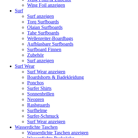
Wing Foil anzeigen
Surf
Surf anzeigen
Torq Surfboards
Olaian Surfboards
Tahe Surfboards
Wellenreiter-Boardbags
Aufblasbare Surfboards
Surfboard Finnen
Zubehör
Surf anzeigen
Surf Wear
Surf Wear anzeigen
Boardshorts & Badekleidung
Ponchos
Surfer Shirts
Sonnenbrillen
Neopren
Rashguards
Surfhelme
Surfer-Schmuck
Surf Wear anzeigen
Wasserdichte Taschen
Wasserdichte Taschen anzeigen