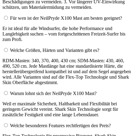
Beschädigungen zu vermeiden. 3. Vor längerer UV-Einwirkung
schützen, um Materialermüdung zu vermeiden.
Für wen ist der NeilPryde X100 Mast am besten geeignet?
Er ist ideal für alle Windsurfer, die hohe Performance und
Langlebigkeit suchen – vom fortgeschrittenen Freizeit-Surfer bis
zum Profi.
Welche Größen, Härten und Varianten gibt es?
RDM-Masten: 340, 370, 400, 430 cm; SDM-Masten: 430, 460,
490, 520 cm. Jede Mastlänge hat eine standardisierte Härte, die
herstellerübergreifend kompatibel ist und auf dem Segel angegeben
wird. Alle Varianten sind auf die Flex-Top Technologie und Shark
Skin Oberfläche abgestimmt.
Warum lohnt sich der NeilPryde X100 Mast?
Weil er maximale Sicherheit, Haltbarkeit und Flexibilität bei
geringem Gewicht vereint. Shark Skin Technologie sorgt für
zusätzliche Festigkeit und eine lange Lebensdauer.
Welche besonderen Features rechtfertigen den Preis?
Flex-Top Technologie für progressive Biegung, Shark Skin