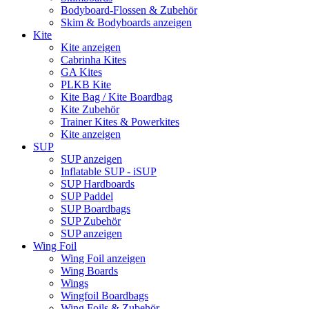
Bodyboard-Flossen & Zubehör
Skim & Bodyboards anzeigen
Kite
Kite anzeigen
Cabrinha Kites
GA Kites
PLKB Kite
Kite Bag / Kite Boardbag
Kite Zubehör
Trainer Kites & Powerkites
Kite anzeigen
SUP
SUP anzeigen
Inflatable SUP - iSUP
SUP Hardboards
SUP Paddel
SUP Boardbags
SUP Zubehör
SUP anzeigen
Wing Foil
Wing Foil anzeigen
Wing Boards
Wings
Wingfoil Boardbags
Wing Foils & Zubehör