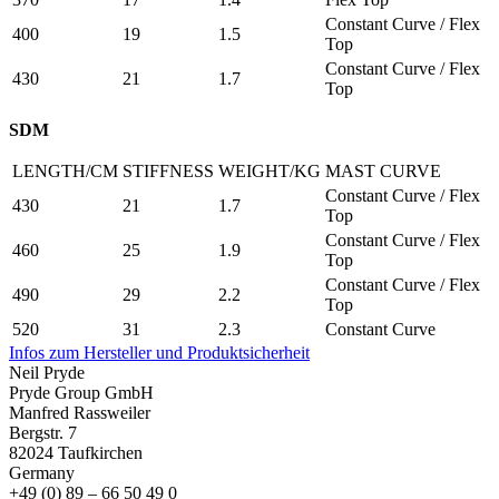
Constant Curve / Flex
400
19
1.5
Top
Constant Curve / Flex
430
21
1.7
Top
SDM
LENGTH/CM
STIFFNESS
WEIGHT/KG
MAST CURVE
Constant Curve / Flex
430
21
1.7
Top
Constant Curve / Flex
460
25
1.9
Top
Constant Curve / Flex
490
29
2.2
Top
520
31
2.3
Constant Curve
Infos zum Hersteller und Produktsicherheit
Neil Pryde
Pryde Group GmbH
Manfred Rassweiler
Bergstr. 7
82024 Taufkirchen
Germany
+49 (0) 89 – 66 50 49 0