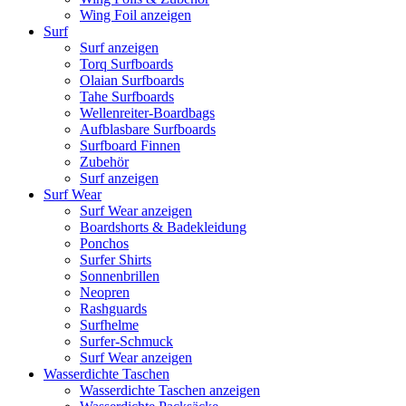
Wing Foil anzeigen
Surf
Surf anzeigen
Torq Surfboards
Olaian Surfboards
Tahe Surfboards
Wellenreiter-Boardbags
Aufblasbare Surfboards
Surfboard Finnen
Zubehör
Surf anzeigen
Surf Wear
Surf Wear anzeigen
Boardshorts & Badekleidung
Ponchos
Surfer Shirts
Sonnenbrillen
Neopren
Rashguards
Surfhelme
Surfer-Schmuck
Surf Wear anzeigen
Wasserdichte Taschen
Wasserdichte Taschen anzeigen