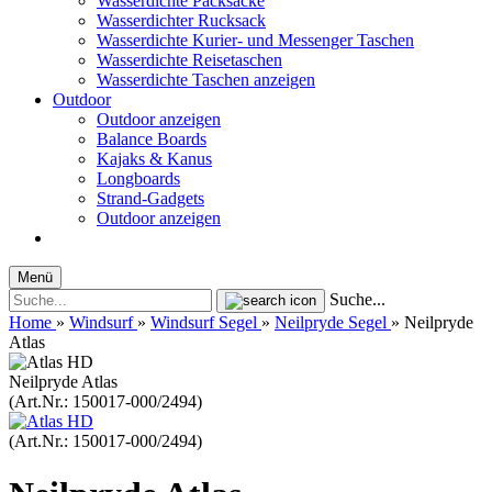
Wasserdichte Packsäcke
Wasserdichter Rucksack
Wasserdichte Kurier- und Messenger Taschen
Wasserdichte Reisetaschen
Wasserdichte Taschen anzeigen
Outdoor
Outdoor anzeigen
Balance Boards
Kajaks & Kanus
Longboards
Strand-Gadgets
Outdoor anzeigen
Menü
Suche...
Home
»
Windsurf
»
Windsurf Segel
»
Neilpryde Segel
»
Neilpryde
Atlas
Neilpryde Atlas
(Art.Nr.:
150017-000/2494
)
(Art.Nr.:
150017-000/2494
)