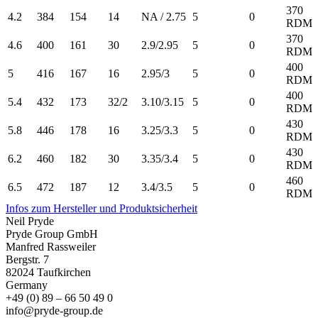
370
4.2
384
154
14
NA / 2.75
5
0
RDM
370
4.6
400
161
30
2.9/2.95
5
0
RDM
400
5
416
167
16
2.95/3
5
0
RDM
400
5.4
432
173
32/2
3.10/3.15
5
0
RDM
430
5.8
446
178
16
3.25/3.3
5
0
RDM
430
6.2
460
182
30
3.35/3.4
5
0
RDM
460
6.5
472
187
12
3.4/3.5
5
0
RDM
Infos zum Hersteller und Produktsicherheit
Neil Pryde
Pryde Group GmbH
Manfred Rassweiler
Bergstr. 7
82024 Taufkirchen
Germany
+49 (0) 89 – 66 50 49 0
info@pryde-group.de