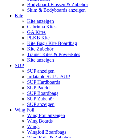
Bodyboard-Flossen & Zubehör
Skim & Bodyboards anzeigen
Kite
Kite anzeigen
Cabrinha Kites
GA Kites
PLKB Kite
Kite Bag / Kite Boardbag
Kite Zubehör
Trainer Kites & Powerkites
Kite anzeigen
SUP
SUP anzeigen
Inflatable SUP - iSUP
SUP Hardboards
SUP Paddel
SUP Boardbags
SUP Zubehör
SUP anzeigen
Wing Foil
Wing Foil anzeigen
Wing Boards
Wings
Wingfoil Boardbags
Wing Foils & Zubehör