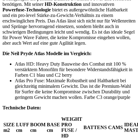
benötigen. Mit seiner
HD-Konstruktion
und innovativen
Powerfuse-Technologie
bietet es außergewöhnliche Haltbarkeit
und ein pro-level Stärke-zu-Gewicht-Verhältnis zu einem
erschwinglichen Preis. Das Atlas lässt sich nicht nur für Wellenreiten
und Sprünge hervorragend einsetzen, sondern bleibt auch in
schwierigen Bedingungen leicht und wendig. Es ist das ideale Segel
für Power Wave Fahrer, die keine Kompromisse eingehen wollen,
aber auch Wert auf eine gute Agilität legen.
Die Neil Pryde Atlas Modelle im Vergleich:
Atlas HD: Heavy Duty Bauweise des Combat mit 100 %
verstärktem Monofilm für besondere Widerstandsfähigkeit in
Farben C1 blau und C2 berry
Atlas Pro Fuse: Maximale Robustheit und Haltbarkeit bei
gleichzeitig minimalem Gewicht. Das ist die Premium-Wahl
für Surfer die keine Kompromisse zwischen Durability und
geringem Gewicht machen wollen. Farbe C3 orange/purple
Technische Daten:
WEIGHT
SIZE
LUFF
BOOM
BASE
PRO
IDEA
BATTENS
CAMS
m2
cm
cm
cm
FUSE /
MAS
HD