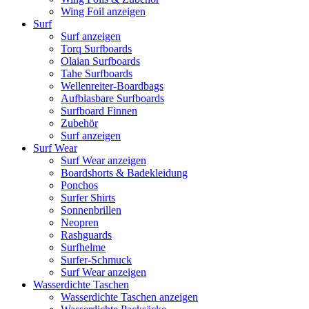
Wing Foil anzeigen
Surf
Surf anzeigen
Torq Surfboards
Olaian Surfboards
Tahe Surfboards
Wellenreiter-Boardbags
Aufblasbare Surfboards
Surfboard Finnen
Zubehör
Surf anzeigen
Surf Wear
Surf Wear anzeigen
Boardshorts & Badekleidung
Ponchos
Surfer Shirts
Sonnenbrillen
Neopren
Rashguards
Surfhelme
Surfer-Schmuck
Surf Wear anzeigen
Wasserdichte Taschen
Wasserdichte Taschen anzeigen