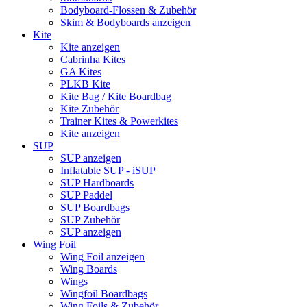
Bodyboard-Flossen & Zubehör
Skim & Bodyboards anzeigen
Kite
Kite anzeigen
Cabrinha Kites
GA Kites
PLKB Kite
Kite Bag / Kite Boardbag
Kite Zubehör
Trainer Kites & Powerkites
Kite anzeigen
SUP
SUP anzeigen
Inflatable SUP - iSUP
SUP Hardboards
SUP Paddel
SUP Boardbags
SUP Zubehör
SUP anzeigen
Wing Foil
Wing Foil anzeigen
Wing Boards
Wings
Wingfoil Boardbags
Wing Foils & Zubehör