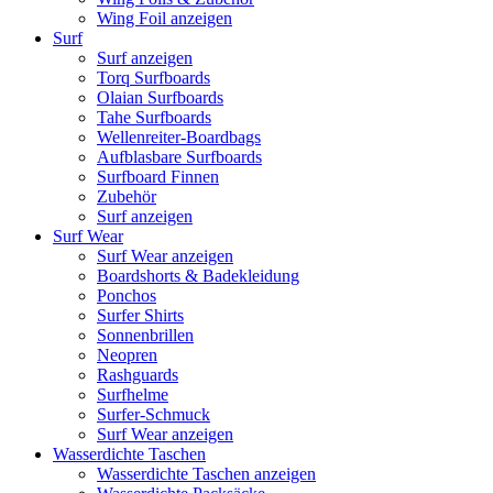
Wing Foil anzeigen
Surf
Surf anzeigen
Torq Surfboards
Olaian Surfboards
Tahe Surfboards
Wellenreiter-Boardbags
Aufblasbare Surfboards
Surfboard Finnen
Zubehör
Surf anzeigen
Surf Wear
Surf Wear anzeigen
Boardshorts & Badekleidung
Ponchos
Surfer Shirts
Sonnenbrillen
Neopren
Rashguards
Surfhelme
Surfer-Schmuck
Surf Wear anzeigen
Wasserdichte Taschen
Wasserdichte Taschen anzeigen