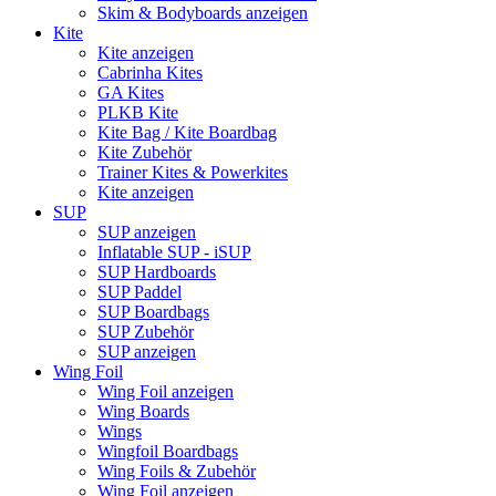
Skim & Bodyboards anzeigen
Kite
Kite anzeigen
Cabrinha Kites
GA Kites
PLKB Kite
Kite Bag / Kite Boardbag
Kite Zubehör
Trainer Kites & Powerkites
Kite anzeigen
SUP
SUP anzeigen
Inflatable SUP - iSUP
SUP Hardboards
SUP Paddel
SUP Boardbags
SUP Zubehör
SUP anzeigen
Wing Foil
Wing Foil anzeigen
Wing Boards
Wings
Wingfoil Boardbags
Wing Foils & Zubehör
Wing Foil anzeigen