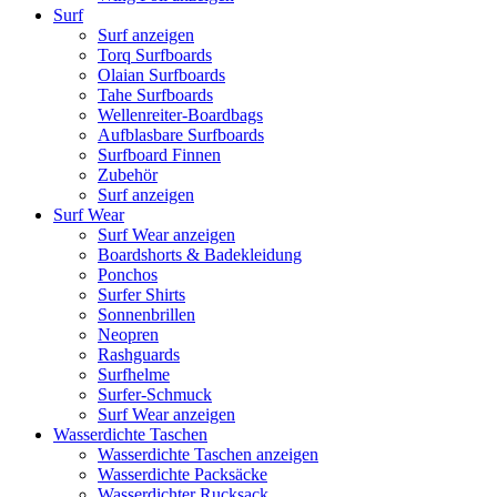
Surf
Surf anzeigen
Torq Surfboards
Olaian Surfboards
Tahe Surfboards
Wellenreiter-Boardbags
Aufblasbare Surfboards
Surfboard Finnen
Zubehör
Surf anzeigen
Surf Wear
Surf Wear anzeigen
Boardshorts & Badekleidung
Ponchos
Surfer Shirts
Sonnenbrillen
Neopren
Rashguards
Surfhelme
Surfer-Schmuck
Surf Wear anzeigen
Wasserdichte Taschen
Wasserdichte Taschen anzeigen
Wasserdichte Packsäcke
Wasserdichter Rucksack