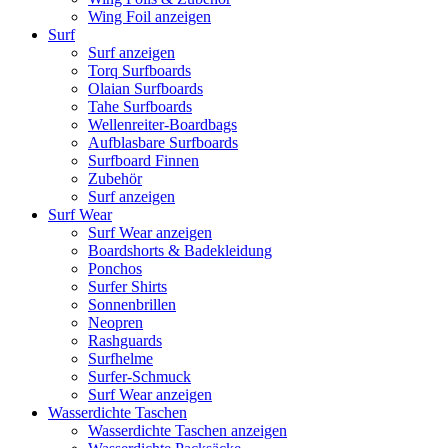
Wing Foil anzeigen
Surf
Surf anzeigen
Torq Surfboards
Olaian Surfboards
Tahe Surfboards
Wellenreiter-Boardbags
Aufblasbare Surfboards
Surfboard Finnen
Zubehör
Surf anzeigen
Surf Wear
Surf Wear anzeigen
Boardshorts & Badekleidung
Ponchos
Surfer Shirts
Sonnenbrillen
Neopren
Rashguards
Surfhelme
Surfer-Schmuck
Surf Wear anzeigen
Wasserdichte Taschen
Wasserdichte Taschen anzeigen