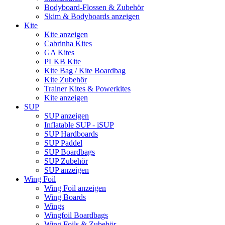
Bodyboard-Flossen & Zubehör
Skim & Bodyboards anzeigen
Kite
Kite anzeigen
Cabrinha Kites
GA Kites
PLKB Kite
Kite Bag / Kite Boardbag
Kite Zubehör
Trainer Kites & Powerkites
Kite anzeigen
SUP
SUP anzeigen
Inflatable SUP - iSUP
SUP Hardboards
SUP Paddel
SUP Boardbags
SUP Zubehör
SUP anzeigen
Wing Foil
Wing Foil anzeigen
Wing Boards
Wings
Wingfoil Boardbags
Wing Foils & Zubehör