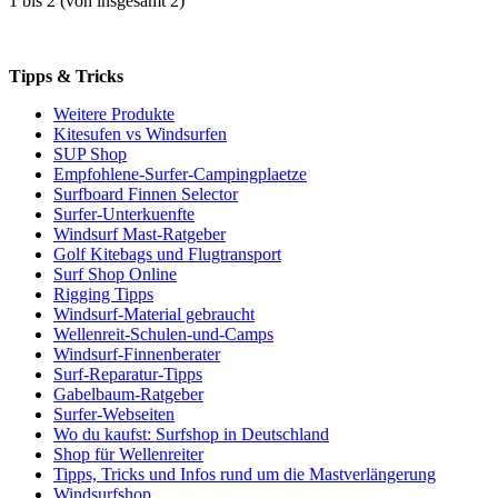
1
bis
2
(von insgesamt
2
)
Tipps & Tricks
Weitere Produkte
Kitesufen vs Windsurfen
SUP Shop
Empfohlene-Surfer-Campingplaetze
Surfboard Finnen Selector
Surfer-Unterkuenfte
Windsurf Mast-Ratgeber
Golf Kitebags und Flugtransport
Surf Shop Online
Rigging Tipps
Windsurf-Material gebraucht
Wellenreit-Schulen-und-Camps
Windsurf-Finnenberater
Surf-Reparatur-Tipps
Gabelbaum-Ratgeber
Surfer-Webseiten
Wo du kaufst: Surfshop in Deutschland
Shop für Wellenreiter
Tipps, Tricks und Infos rund um die Mastverlängerung
Windsurfshop